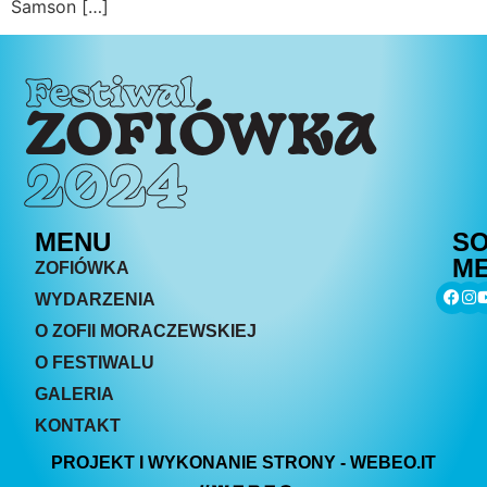
Samson […]
Festiwal
ZOFIÓWKA
2024
MENU
SO
ME
ZOFIÓWKA
WYDARZENIA
O ZOFII MORACZEWSKIEJ
O FESTIWALU
GALERIA
KONTAKT
PROJEKT I WYKONANIE STRONY - WEBEO.IT