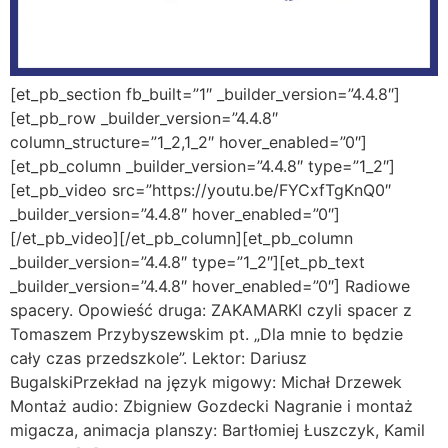
[et_pb_section fb_built=”1″ _builder_version=”4.4.8″]
[et_pb_row _builder_version=”4.4.8″
column_structure=”1_2,1_2″ hover_enabled=”0″]
[et_pb_column _builder_version=”4.4.8″ type=”1_2″]
[et_pb_video src=”https://youtu.be/FYCxfTgKnQ0″
_builder_version=”4.4.8″ hover_enabled=”0″]
[/et_pb_video][/et_pb_column][et_pb_column
_builder_version=”4.4.8″ type=”1_2″][et_pb_text
_builder_version=”4.4.8″ hover_enabled=”0″] Radiowe
spacery. Opowieść druga: ZAKAMARKI czyli spacer z
Tomaszem Przybyszewskim pt. „Dla mnie to będzie
cały czas przedszkole”. Lektor: Dariusz
BugalskiPrzekład na język migowy: Michał Drzewek
Montaż audio: Zbigniew Gozdecki Nagranie i montaż
migacza, animacja planszy: Bartłomiej Łuszczyk, Kamil