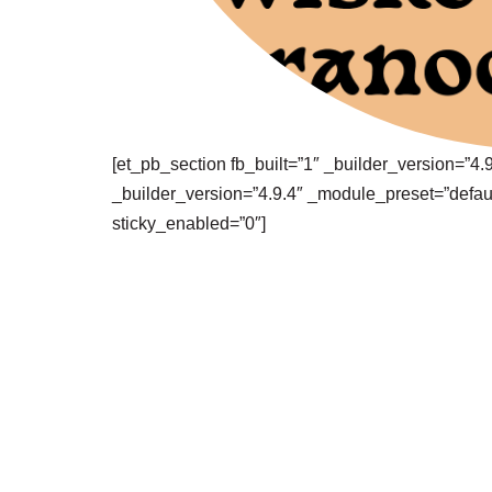
[et_pb_section fb_built=”1″ _builder_version=”4
_builder_version=”4.9.4″ _module_preset=”defaul
sticky_enabled=”0″]