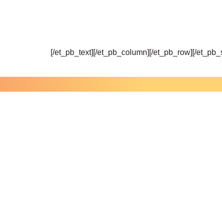
[/et_pb_text][/et_pb_column][/et_pb_row][/et_pb_
Festiwal
ZOFIÓWKA
2024