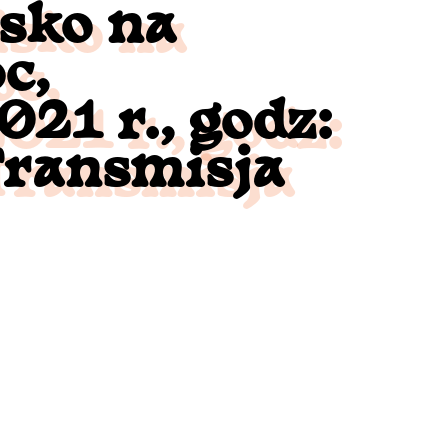
sko na
c,
21 r., godz:
Transmisja