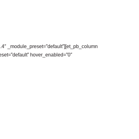
.9.4″ _module_preset=”default”][et_pb_column
eset=”default” hover_enabled=”0″