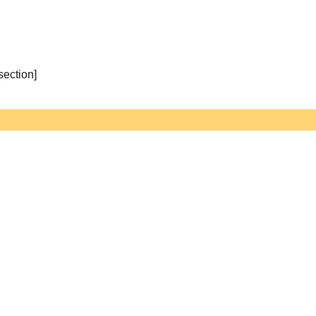
section]
MENU
ZOFIÓWKA
WYDARZENIA
O ZOFII MORACZEWSKIEJ
O FESTIWALU
GALERIA
KONTAKT
PROJEKT I WYKONANIE STRONY - WEBEO.IT