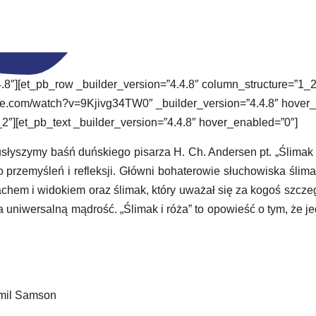
.4.8″][et_pb_row _builder_version=”4.4.8″ column_structure=”1_
be.com/watch?v=9Kjivg34TW0″ _builder_version=”4.4.8″ hover_
2″][et_pb_text _builder_version=”4.4.8″ hover_enabled=”0″]
łyszymy baśń duńskiego pisarza H. Ch. Andersen pt. „Ślimak i 
przemyśleń i refleksji. Główni bohaterowie słuchowiska ślimak
achem i widokiem oraz ślimak, który uważał się za kogoś szcz
niwersalną mądrość. „Ślimak i róża” to opowieść o tym, że jedn
amil Samson