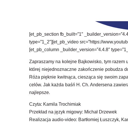
[et_pb_section fb_built=”1″ _builder_version=”4
type=”1_2″][et_pb_video src=”https://www.youtu
[et_pb_column _builder_version=”4.4.8″ type=”1_
Zapraszamy na kolejne Bajkowisko, tym razem us
której niejednoznaczne zakończenie pobudza do 
Róża pięknie kwitnąca, ciesząca się swoim zap
celów. Jak każda baśń H. Ch. Andersena zawiera u
najlepsze.
Czyta: Kamila Trochimiak
Przekład na język migowy: Michał Drzewek
Realizacja audio-video: Bartłomiej Łuszczyk, K