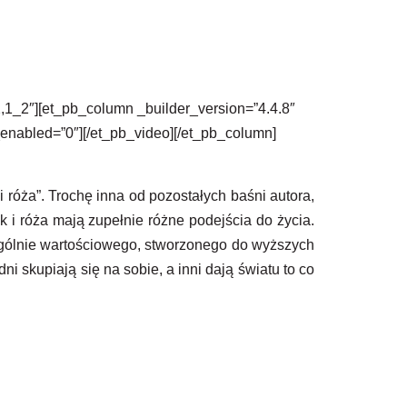
2,1_2″][et_pb_column _builder_version=”4.4.8″
enabled=”0″][/et_pb_video][/et_pb_column]
róża”. Trochę inna od pozostałych baśni autora,
 i róża mają zupełnie różne podejścia do życia.
ególnie wartościowego, stworzonego do wyższych
i skupiają się na sobie, a inni dają światu to co