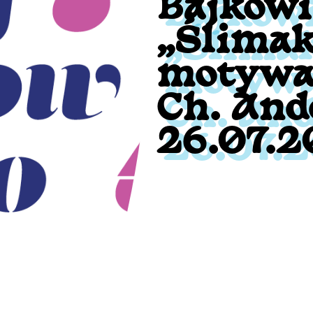
Bajkowi
„Ślimak
motywac
Ch. And
26.07.