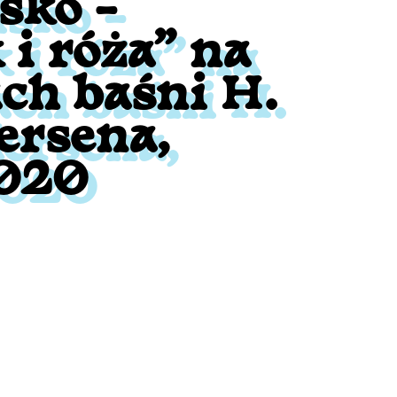
sko –
 i róża” na
h baśni H.
ersena,
2020