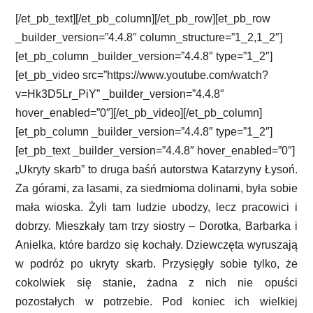
[/et_pb_text][/et_pb_column][/et_pb_row][et_pb_row
_builder_version=”4.4.8″ column_structure=”1_2,1_2″]
[et_pb_column _builder_version=”4.4.8″ type=”1_2″]
[et_pb_video src=”https://www.youtube.com/watch?
v=Hk3D5Lr_PiY” _builder_version=”4.4.8″
hover_enabled=”0″][/et_pb_video][/et_pb_column]
[et_pb_column _builder_version=”4.4.8″ type=”1_2″]
[et_pb_text _builder_version=”4.4.8″ hover_enabled=”0″]
„Ukryty skarb” to druga baśń autorstwa Katarzyny Łysoń.
Za górami, za lasami, za siedmioma dolinami, była sobie
mała wioska. Żyli tam ludzie ubodzy, lecz pracowici i
dobrzy. Mieszkały tam trzy siostry – Dorotka, Barbarka i
Anielka, które bardzo się kochały. Dziewczęta wyruszają
w podróż po ukryty skarb. Przysięgły sobie tylko, że
cokolwiek się stanie, żadna z nich nie opuści
pozostałych w potrzebie. Pod koniec ich wielkiej