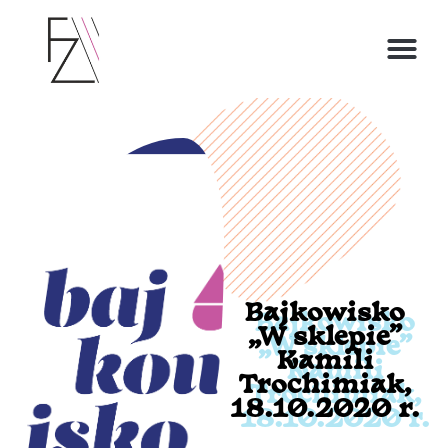
O ZOFII
Bajkowisko
„W sklepie”
Kamili
Trochimiak,
18.10.2020 r.