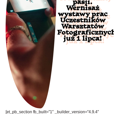
pasji.
Wernisaż
wystawy prac
Uczestników
Warsztatów
Fotograficznyc
już 1 lipca!
[et_pb_section fb_built=”1″ _builder_version=”4.9.4″