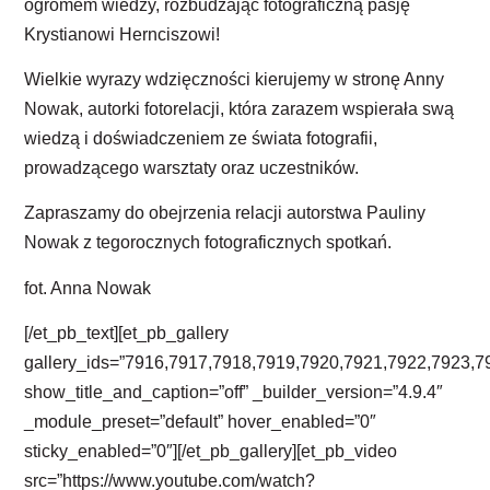
ogromem wiedzy, rozbudzając fotograficzną pasję
Krystianowi Hernciszowi!
Wielkie wyrazy wdzięczności kierujemy w stronę Anny
Nowak, autorki fotorelacji, która zarazem wspierała swą
wiedzą i doświadczeniem ze świata fotografii,
prowadzącego warsztaty oraz uczestników.
Zapraszamy do obejrzenia relacji autorstwa Pauliny
Nowak z tegorocznych fotograficznych spotkań.
fot. Anna Nowak
[/et_pb_text][et_pb_gallery
gallery_ids=”7916,7917,7918,7919,7920,7921,7922,7923,7
show_title_and_caption=”off” _builder_version=”4.9.4″
_module_preset=”default” hover_enabled=”0″
sticky_enabled=”0″][/et_pb_gallery][et_pb_video
src=”https://www.youtube.com/watch?