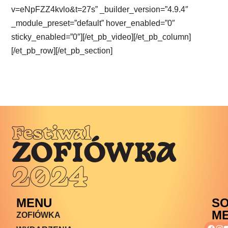
v=eNpFZZ4kvlo&t=27s” _builder_version=”4.9.4″
_module_preset=”default” hover_enabled=”0″
sticky_enabled=”0″][/et_pb_video][/et_pb_column]
[/et_pb_row][/et_pb_section]
Festiwal
ZOFIÓWKA
2024
MENU
SO
ME
ZOFIÓWKA