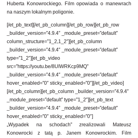
Huberta Konowrockiego. Film opowiada o manewrach
na naszym lokalnym poligonie.
[/et_pb_text][/et_pb_column][/et_pb_row][et_pb_row
_builder_version=”4.9.4″ _module_preset=”default”
column_structure=”1_2,1_2″][et_pb_column
_builder_version=”4.9.4″ _module_preset=”default”
type=”1_2″][et_pb_video
src=”https://youtu.be/8UIWRKcp9MQ”
_builder_version=”4.9.4″ _module_preset=”default”
hover_enabled=”0″ sticky_enabled=”0″][/et_pb_video]
[/et_pb_column][et_pb_column _builder_version=”4.9.4″
_module_preset=”default” type=”1_2″][et_pb_text
_builder_version=”4.9.4″ _module_preset=”default”
hover_enabled=”0″ sticky_enabled=”0″]
„Wypadek na schodach” zrealizowali Mateusz
Konowrocki z tatą p. Janem Konowrockim. Film