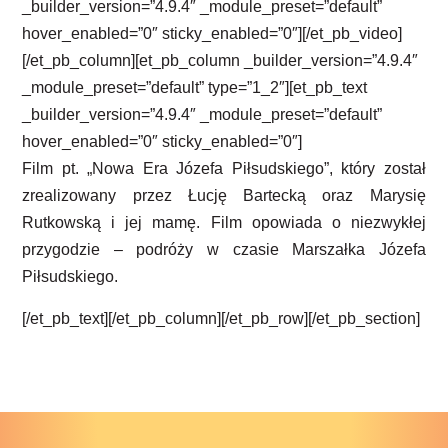
_builder_version=”4.9.4″ _module_preset=”default”
hover_enabled=”0″ sticky_enabled=”0″][/et_pb_video]
[/et_pb_column][et_pb_column _builder_version=”4.9.4″
_module_preset=”default” type=”1_2″][et_pb_text
_builder_version=”4.9.4″ _module_preset=”default”
hover_enabled=”0″ sticky_enabled=”0″]
Film pt. „Nowa Era Józefa Piłsudskiego”, który został
zrealizowany przez Łucję Bartecką oraz Marysię
Rutkowską i jej mamę. Film opowiada o niezwykłej
przygodzie – podróży w czasie
Marszałka Józefa
Piłsudskiego.
[/et_pb_text][/et_pb_column][/et_pb_row][/et_pb_section]