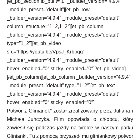
[et_pb_section fb_built=”1″ _builder_version=”4.9.4″
_module_preset=”default”][et_pb_row
_builder_version=”4.9.4″ _module_preset=”default”
column_structure=”1_2,1_2″][et_pb_column
_builder_version=”4.9.4″ _module_preset=”default”
type=”1_2″][et_pb_video
src=”https://youtu.be/VpsJ_Krbpqg”
_builder_version=”4.9.4″ _module_preset=”default”
hover_enabled=”0″ sticky_enabled=”0″][/et_pb_video]
[/et_pb_column][et_pb_column _builder_version=”4.9.4″
_module_preset=”default” type=”1_2″][et_pb_text
_builder_version=”4.9.4″ _module_preset=”default”
hover_enabled=”0″ sticky_enabled=”0″]
Potwór z Glinianek” został zrealizowany przez Juliana i
Michała Juńczyka. Film opowiada o chłopcu, który
zawiesił się podczas jazdy na tyrolce w naszym parku
Glinianki. Tu z pomocą przyszedł mu gliniankowy potwór