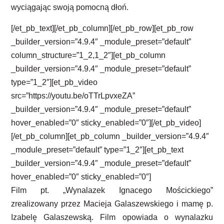
wyciągając swoją pomocną dłoń.
[/et_pb_text][/et_pb_column][/et_pb_row][et_pb_row
_builder_version=”4.9.4″ _module_preset=”default”
column_structure=”1_2,1_2″][et_pb_column
_builder_version=”4.9.4″ _module_preset=”default”
type=”1_2″][et_pb_video
src=”https://youtu.be/oTTrLpvxeZA”
_builder_version=”4.9.4″ _module_preset=”default”
hover_enabled=”0″ sticky_enabled=”0″][/et_pb_video]
[/et_pb_column][et_pb_column _builder_version=”4.9.4″
_module_preset=”default” type=”1_2″][et_pb_text
_builder_version=”4.9.4″ _module_preset=”default”
hover_enabled=”0″ sticky_enabled=”0″]
Film pt. „Wynalazek Ignacego Mościckiego”
zrealizowany przez Macieja Galaszewskiego i mamę p.
Izabelę Galaszewską. Film opowiada o wynalazku