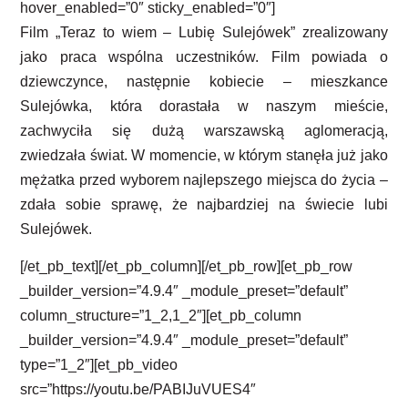
hover_enabled=”0″ sticky_enabled=”0″]
Film „Teraz to wiem – Lubię Sulejówek” zrealizowany
jako praca wspólna uczestników. Film powiada o
dziewczynce,
następnie kobiecie
– mieszkance
Sulejówka, która dorastała w naszym mieście,
zachwyciła się dużą warszawską aglomeracją
,
zwiedzała świat
. W momencie, w którym stanęła już jako
mężatka przed wyborem najlepszego miejsca do życia –
zdała sobie sprawę, że najbardziej na świecie lubi
Sulejówek.
[/et_pb_text][/et_pb_column][/et_pb_row][et_pb_row
_builder_version=”4.9.4″ _module_preset=”default”
column_structure=”1_2,1_2″][et_pb_column
_builder_version=”4.9.4″ _module_preset=”default”
type=”1_2″][et_pb_video
src=”https://youtu.be/PABIJuVUES4″