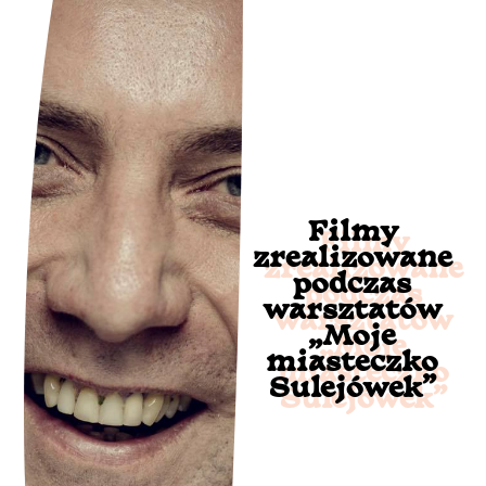
Filmy
zrealizowane
podczas
warsztatów
„Moje
miasteczko
Sulejówek”