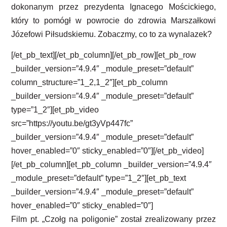
dokonanym przez prezydenta Ignacego Mościckiego,
który to pomógł w powrocie do zdrowia Marszałkowi
Józefowi Piłsudskiemu. Zobaczmy, co to za wynalazek?
[/et_pb_text][/et_pb_column][/et_pb_row][et_pb_row
_builder_version=”4.9.4″ _module_preset=”default”
column_structure=”1_2,1_2″][et_pb_column
_builder_version=”4.9.4″ _module_preset=”default”
type=”1_2″][et_pb_video
src=”https://youtu.be/gt3yVp447fc”
_builder_version=”4.9.4″ _module_preset=”default”
hover_enabled=”0″ sticky_enabled=”0″][/et_pb_video]
[/et_pb_column][et_pb_column _builder_version=”4.9.4″
_module_preset=”default” type=”1_2″][et_pb_text
_builder_version=”4.9.4″ _module_preset=”default”
hover_enabled=”0″ sticky_enabled=”0″]
Film pt. „Czołg na poligonie” został zrealizowany przez