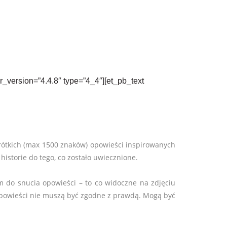
r_version=”4.4.8″ type=”4_4″][et_pb_text
krótkich (max 1500 znaków) opowieści inspirowanych
storie do tego, co zostało uwiecznione.
em do snucia opowieści – to co widoczne na zdjęciu
 Opowieści nie muszą być zgodne z prawdą. Mogą być