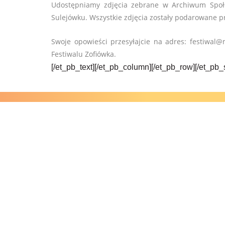
Udostępniamy zdjęcia zebrane w Archiwum Społe
Sulejówku. Wszystkie zdjęcia zostały podarowane 
Swoje opowieści przesyłajcie na adres: festiwal@
Festiwalu Zofiówka.
[/et_pb_text][/et_pb_column][/et_pb_row][/et_pb_
Festiwal
ZOFIÓWKA
2024