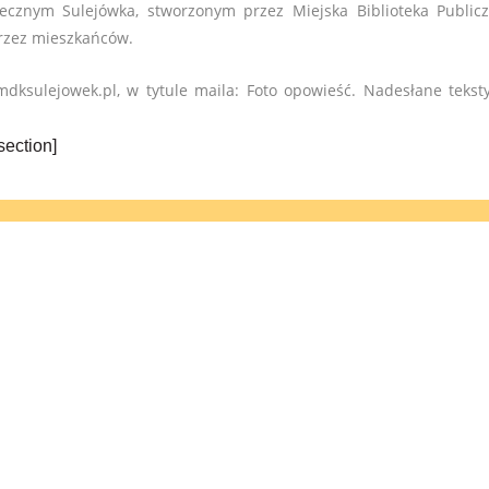
cznym Sulejówka, stworzonym przez Miejska Biblioteka Public
przez mieszkańców.
mdksulejowek.pl, w tytule maila: Foto opowieść.
Nadesłane tekst
section]
MENU
ZOFIÓWKA
WYDARZENIA
O ZOFII MORACZEWSKIEJ
O FESTIWALU
GALERIA
KONTAKT
PROJEKT I WYKONANIE STRONY - WEBEO.IT