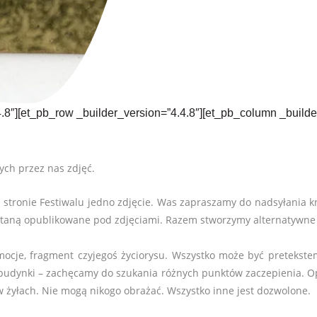
4.8″][et_pb_row _builder_version=”4.4.8″][et_pb_column _builde
ch przez nas zdjęć.
 stronie Festiwalu jedno zdjęcie. Was zapraszamy do nadsyłania 
aną opublikowane pod zdjęciami. Razem stworzymy alternatywne hi
emocje, fragment czyjegoś życiorysu. Wszystko może być pretekst
da, budynki – zachęcamy do szukania różnych punktów zaczepienia.
 żyłach. Nie mogą nikogo obrażać. Wszystko inne jest dozwolone.