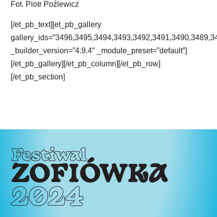
Fot. Piotr Poźlewicz
[/et_pb_text][et_pb_gallery
gallery_ids=”3496,3495,3494,3493,3492,3491,3490,3489,
_builder_version=”4.9.4″ _module_preset=”default”]
[/et_pb_gallery][/et_pb_column][/et_pb_row]
[/et_pb_section]
Festiwal
ZOFIÓWKA
2024