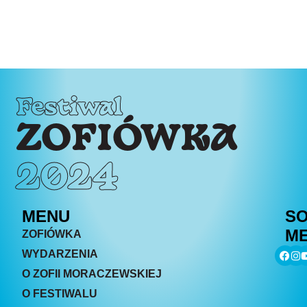
Festiwal
ZOFIÓWKA
2024
MENU
SO
ME
ZOFIÓWKA
WYDARZENIA
O ZOFII MORACZEWSKIEJ
O FESTIWALU