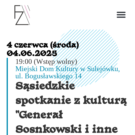
O ZOFII
4 czerwca (środa)
04.06.2025
19:00 (Wstęp wolny)
Miejski Dom Kultury w Sulejówku,
ul. Bogusławskiego 14
Sąsiedzkie
spotkanie z kulturą
"Generał
Sosnkowski i inne