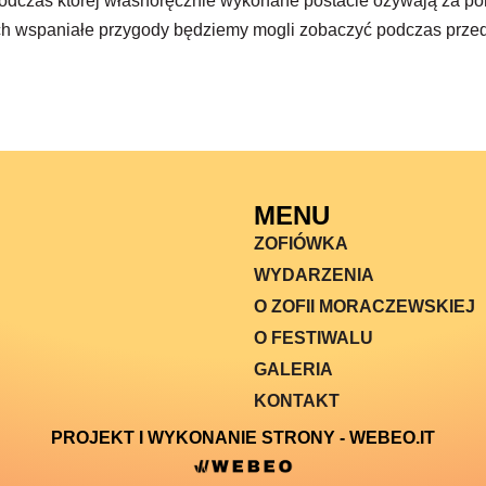
podczas której własnoręcznie wykonane postacie ożywają za pom
Ich wspaniałe przygody będziemy mogli zobaczyć podczas prz
MENU
ZOFIÓWKA
WYDARZENIA
O ZOFII MORACZEWSKIEJ
O FESTIWALU
GALERIA
KONTAKT
PROJEKT I WYKONANIE STRONY - WEBEO.IT