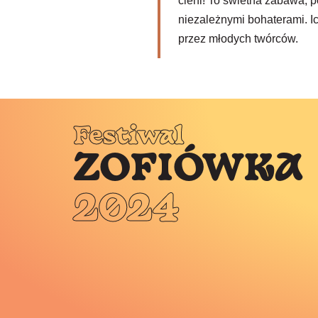
cieni! To świetna zabawa, 
niezależnymi bohaterami. 
przez młodych twórców.
Festiwal
ZOFIÓWKA
2024