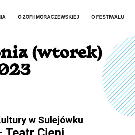
IA
O ZOFII MORACZEWSKIEJ
O FESTIWALU
nia (wtorek)
2023
ultury w Sulejówku
 Teatr Cieni