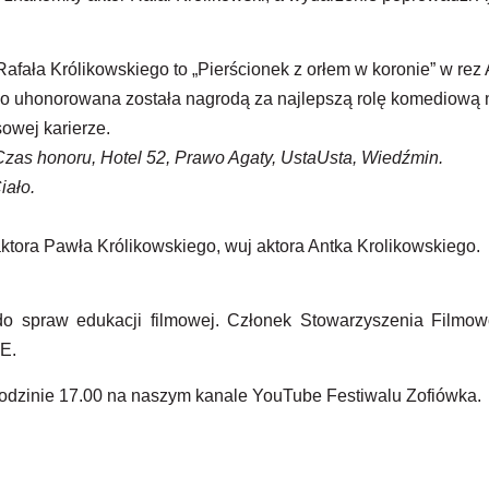
ała Królikowskiego to „Pierścionek z orłem w koronie” w rez A
iego uhonorowana została nagrodą za najlepszą rolę komediową
owej karierze.
zas honoru, Hotel 52, Prawo Agaty, UstaUsta, Wiedźmin.
iało.
tora Pawła Królikowskiego, wuj aktora Antka Krolikowskiego.
 do spraw edukacji filmowej. Członek Stowarzyszenia Filmow
E.
godzinie 17.00 na naszym kanale YouTube Festiwalu Zofiówka.