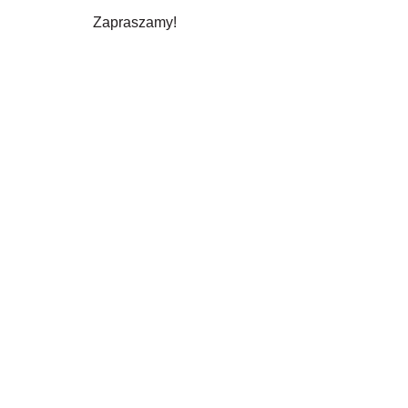
Zapraszamy!
[/et_pb_text][/et_pb_column][/et_pb_row][et_pb_
src=”https://www.youtube.com/watch?v=X-0-6o3pE
Festiwal
ZOFIÓWKA
2024