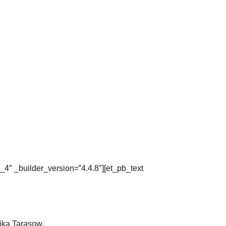
_4″ _builder_version=”4.4.8″][et_pb_text
jka Tarasow.