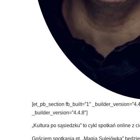
[et_pb_section fb_built=”1″ _builder_version=”4.
_builder_version=”4.4.8″]
„Kultura po sąsiedzku” t
o cykl spotkań online z
Gościem spotkania pt. „Magia Sulejówka” będzie