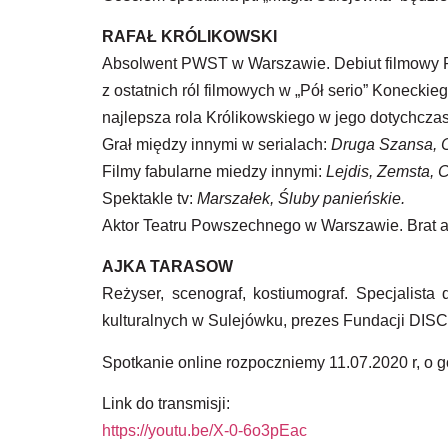
RAFAŁ KRÓLIKOWSKI
Absolwent PWST w Warszawie. Debiut filmowy Raf
z ostatnich ról filmowych w „Pół serio” Koneck
najlepsza rola Królikowskiego w jego dotychczas
Grał między innymi w serialach:
Druga Szansa, C
Filmy fabularne miedzy innymi:
Lejdis, Zemsta, C
Spektakle tv:
Marszałek, Śluby panieńskie.
Aktor Teatru Powszechnego w Warszawie. Brat ak
AJKA TARASOW
Reżyser, scenograf, kostiumograf. Specjalista
kulturalnych w Sulejówku, prezes Fundacji DISC
Spotkanie online rozpoczniemy 11.07.2020 r, o 
Link do transmisji:
https://youtu.be/X-0-6o3pEac