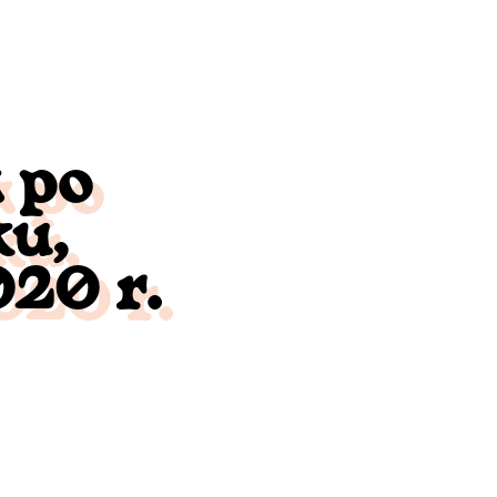
 po
ku,
020 r.