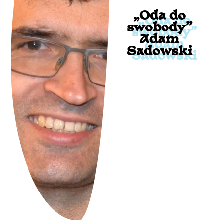
„Oda do
swobody”
Adam
Sadowski