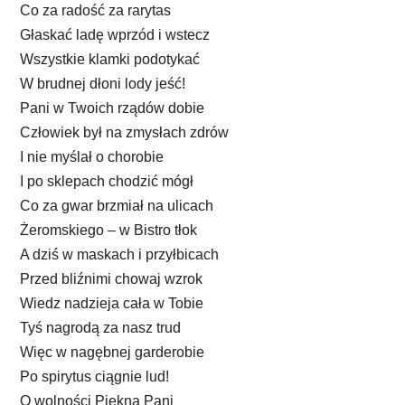
Co za radość za rarytas
Głaskać ladę wprzód i wstecz
Wszystkie klamki podotykać
W brudnej dłoni lody jeść!
Pani w Twoich rządów dobie
Człowiek był na zmysłach zdrów
I nie myślał o chorobie
I po sklepach chodzić mógł
Co za gwar brzmiał na ulicach
Żeromskiego – w Bistro tłok
A dziś w maskach i przyłbicach
Przed bliźnimi chowaj wzrok
Wiedz nadzieja cała w Tobie
Tyś nagrodą za nasz trud
Więc w nagębnej garderobie
Po spirytus ciągnie lud!
O wolności Piękna Pani