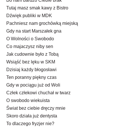
Bo nam bardzo Ciebie brak
Tutaj masz smak kawy z Bistro
Dźwięk publiki w MDK
Pachniesz nam grochówką miejską
Gdy na start Marszałek gna
O Wolności o Swobodo
Co majaczysz niby sen
Jak cudownie było z Tobą
Wsiąść bez lęku w SKM
Dzisiaj każdy błogosławi
Ten poranny piękny czas
Gdy w pociągu już od Woli
Człek człekowi chuchał w twarz
O swobodo wiekuista
Świat bez ciebie dręczy mnie
Skoro działa już dentysta
To dlaczego fryzjer nie?