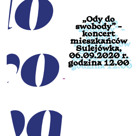
„Ody do
swobody” –
koncert
mieszkańców
Sulejówka,
06.09.2020 r.
godzina 12.00