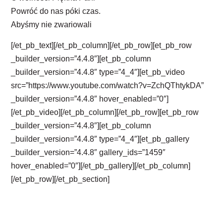
Powróć do nas póki czas.
Abyśmy nie zwariowali
[/et_pb_text][/et_pb_column][/et_pb_row][et_pb_row
_builder_version=”4.4.8″][et_pb_column
_builder_version=”4.4.8″ type=”4_4″][et_pb_video
src=”https://www.youtube.com/watch?v=ZchQThtykDA”
_builder_version=”4.4.8″ hover_enabled=”0″]
[/et_pb_video][/et_pb_column][/et_pb_row][et_pb_row
_builder_version=”4.4.8″][et_pb_column
_builder_version=”4.4.8″ type=”4_4″][et_pb_gallery
_builder_version=”4.4.8″ gallery_ids=”1459″
hover_enabled=”0″][/et_pb_gallery][/et_pb_column]
[/et_pb_row][/et_pb_section]