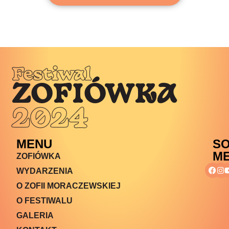
Festiwal
ZOFIÓWKA
2024
MENU
SO
ME
ZOFIÓWKA
WYDARZENIA
O ZOFII MORACZEWSKIEJ
O FESTIWALU
GALERIA