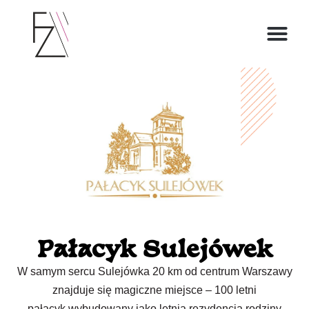
O ZOFII
Pałacyk Sulejówek
W samym sercu Sulejówka 20 km od centrum Warszawy
znajduje się magiczne miejsce – 100 letni
pałacyk wybudowany jako letnia rezydencja rodziny