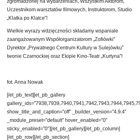
zgromadzonej na wydarzeniach, Wszystkim Aktorom,
Uczestnikom warsztatów filmowych, Instruktorom, Studio
„Klatka po Klatce”!
Wielkie wyrazy wdzięczności składamy wspaniale
zaangażowanym Współorganizatorom „Zofiówki”
Dyrektor „Prywatnego Centrum Kultury w Sulejówku”
Iwonie Czarnockiej oraz Ekipie Kino-Teatr „Kurtyna”!
fot. Anna Nowak
[/et_pb_text][et_pb_gallery
gallery_ids=”7938,7939,7940,7941,7942,7943,7944,7945,
show_title_and_caption=”off” _builder_version=”4.9.4″
_module_preset=”default” hover_enabled=”0″
sticky_enabled=”0″][/et_pb_gallery][/et_pb_column]
[/et_pb_row][/et_pb_section]