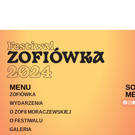
Festiwal
ZOFIÓWKA
2024
MENU
SO
ME
ZOFIÓWKA
WYDARZENIA
O ZOFII MORACZEWSKIEJ
O FESTIWALU
GALERIA