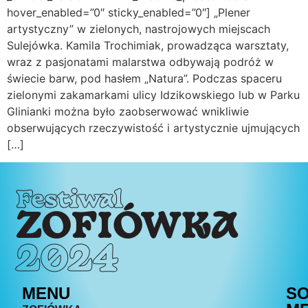
hover_enabled=”0″ sticky_enabled=”0″] „Plener
artystyczny” w zielonych, nastrojowych miejscach
Sulejówka. Kamila Trochimiak, prowadząca warsztaty,
wraz z pasjonatami malarstwa odbywają podróż w
świecie barw, pod hasłem „Natura”. Podczas spaceru
zielonymi zakamarkami ulicy Idzikowskiego lub w Parku
Glinianki można było zaobserwować wnikliwie
obserwujących rzeczywistość i artystycznie ujmujących
[…]
Festiwal
ZOFIÓWKA
2024
MENU
SO