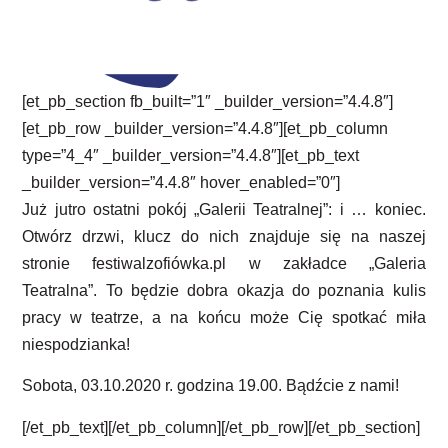
[et_pb_section fb_built=”1″ _builder_version=”4.4.8″]
[et_pb_row _builder_version=”4.4.8″][et_pb_column
type=”4_4″ _builder_version=”4.4.8″][et_pb_text
_builder_version=”4.4.8″ hover_enabled=”0″]
Już jutro ostatni pokój „Galerii Teatralnej”: i … koniec.
Otwórz drzwi, klucz do nich znajduje się na naszej
stronie festiwalzofiówka.pl w zakładce „Galeria
Teatralna”. To będzie dobra okazja do poznania kulis
pracy w teatrze, a na końcu może Cię spotkać miła
niespodzianka!
Sobota, 03.10.2020 r. godzina 19.00. Bądźcie z nami!
[/et_pb_text][/et_pb_column][/et_pb_row][/et_pb_section]