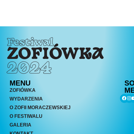
Festiwal
ZOFIÓWKA
2024
MENU
SO
ME
ZOFIÓWKA
WYDARZENIA
O ZOFII MORACZEWSKIEJ
O FESTIWALU
GALERIA
KONTAKT