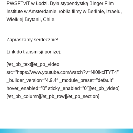
PWSFTviT w Łodzi. Była stypendystką Binger Film
Institute w Amsterdamie, robiła filmy w Berlinie, Izraelu,
Wielkiej Brytanii, Chile.
Zapraszamy serdecznie!
Link do transmisji poniżej:
[/et_pb_text][et_pb_video
src=”https://www.youtube.com/watch?v=NI0IkciTYT4″
_builder_version=”4.9.4″ _module_preset=”default”
hover_enabled=”0″ sticky_enabled=”0″][/et_pb_video]
[/et_pb_column][/et_pb_row][/et_pb_section]