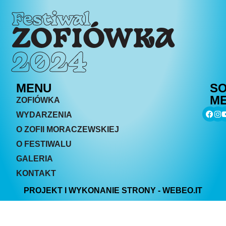
Festiwal
ZOFIÓWKA
2024
MENU
SO
ME
ZOFIÓWKA
WYDARZENIA
O ZOFII MORACZEWSKIEJ
O FESTIWALU
GALERIA
KONTAKT
PROJEKT I WYKONANIE STRONY - WEBEO.IT