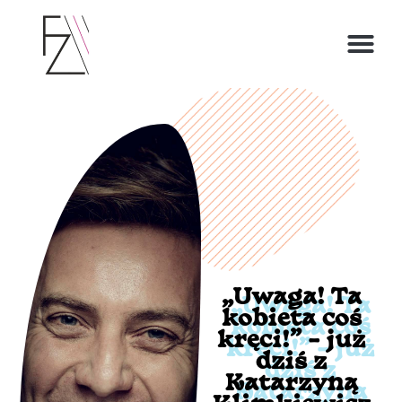
O ZOFII
„Uwaga! Ta
kobieta coś
kręci!” – już
dziś z
Katarzyną