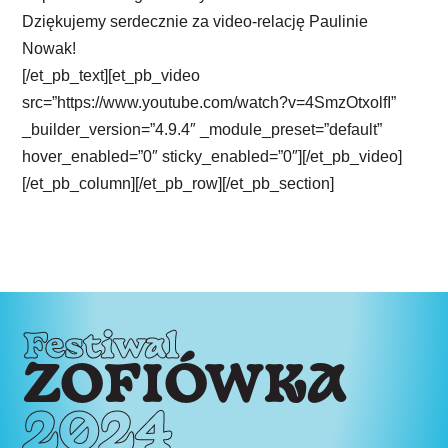
Dziękujemy serdecznie za video-relację Paulinie
Nowak!
[/et_pb_text][et_pb_video
src=”https://www.youtube.com/watch?v=4SmzOtxolfI”
_builder_version=”4.9.4″ _module_preset=”default”
hover_enabled=”0″ sticky_enabled=”0″][/et_pb_video]
[/et_pb_column][/et_pb_row][/et_pb_section]
Festiwal
ZOFIÓWKA
2024