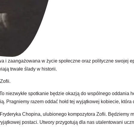
 i zaangażowana w życie społeczne oraz polityczne swojej epok
ą trwałe ślady w historii.
ofii.
o niezwykłe spotkanie będzie okazją do wspólnego oddania hoł
cią. Pragniemy razem oddać hołd tej wyjątkowej kobiecie, która 
ryderyka Chopina, ulubionego kompozytora Zofii. Będziemy mi
jątkowej postaci. Utwory przygotują dla nas utalentowani ucznio