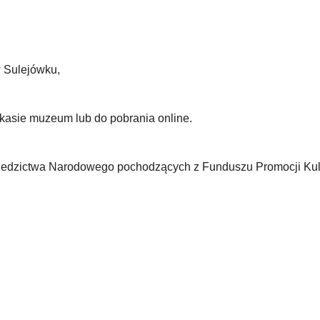
w Sulejówku,
kasie muzeum lub do pobrania online.
Dziedzictwa Narodowego pochodzących z Funduszu Promocji Ku
MENU
ZOFIÓWKA
WYDARZENIA
O ZOFII MORACZEWSKIEJ