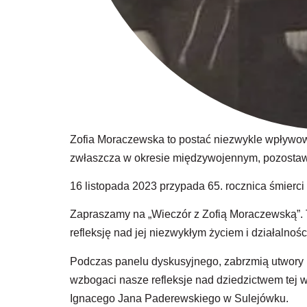
Zofia Moraczewska to postać niezwykle wpływowa
zwłaszcza w okresie międzywojennym, pozostawiaj
16 listopada 2023 przypada 65. rocznica śmierci Z
Zapraszamy na „Wieczór z Zofią Moraczewską”. T
refleksję nad jej niezwykłym życiem i działalnoś
Podczas panelu dyskusyjnego, zabrzmią utwory F
wzbogaci nasze refleksje nad dziedzictwem tej wy
Ignacego Jana Paderewskiego w Sulejówku.