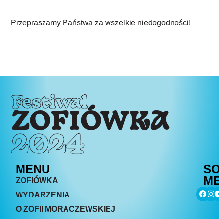
Przepraszamy Państwa za wszelkie niedogodności!
Festiwal
ZOFIÓWKA
2024
MENU
SO
ME
ZOFIÓWKA
WYDARZENIA
O ZOFII MORACZEWSKIEJ