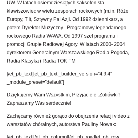
UW. W latach osiemdziesiątych saksofonista i
klawiszowiec w wielu zespołach rockowych (m.in. Róże
Europy, Tilt, Sztywny Pal Azji. Od 1992 dziennikarz, a
potem Dyrektor Muzyczny i Programowy legendarnego
rockowego Radia WAWA. Od 1997 szef programu i
promocji Grupie Radiowej Agory. W latach 2000- 2004
dyrektorem Generalnym Warszawskiego Radia Pogoda,
Radia Klasyka i Radia TOK FM
[/et_pb_text][et_pb_text _builder_version=”4.9.4″
_module_preset=”default”]
Dziękujemy Wam Wszystkim, Przyjaciele „Zofiówki”!
Zapraszamy Was serdecznie!
Zachęcamy również gorąco do obejrzenia relacji video z
warsztatów chóralnych, autorstwa Pauliny Nowak:
[/et_pb_text][/et_pb_column][/et_pb_row][et_pb_row