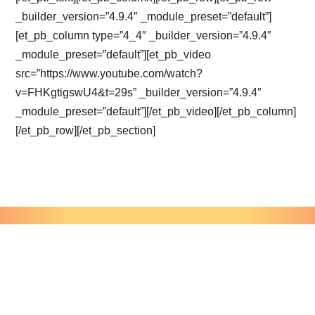
_builder_version=”4.9.4″ _module_preset=”default”]
[et_pb_column type=”4_4″ _builder_version=”4.9.4″
_module_preset=”default”][et_pb_video
src=”https://www.youtube.com/watch?
v=FHKgtigswU4&t=29s” _builder_version=”4.9.4″
_module_preset=”default”][/et_pb_video][/et_pb_column]
[/et_pb_row][/et_pb_section]
Festiwal
ZOFIÓWKA
2024