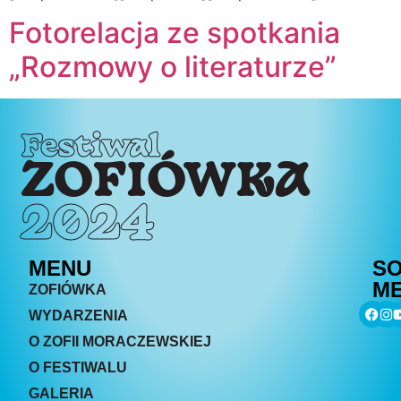
Fotorelacja ze spotkania
„Rozmowy o literaturze”
Festiwal
ZOFIÓWKA
2024
MENU
SO
ME
ZOFIÓWKA
WYDARZENIA
O ZOFII MORACZEWSKIEJ
O FESTIWALU
GALERIA