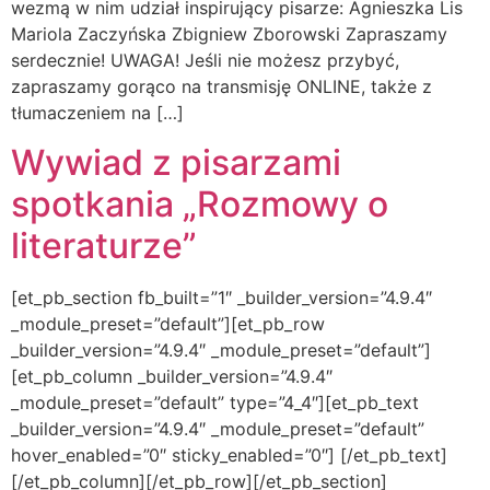
wezmą w nim udział inspirujący pisarze: Agnieszka Lis
Mariola Zaczyńska Zbigniew Zborowski Zapraszamy
serdecznie! UWAGA! Jeśli nie możesz przybyć,
zapraszamy gorąco na transmisję ONLINE, także z
tłumaczeniem na […]
Wywiad z pisarzami
spotkania „Rozmowy o
literaturze”
[et_pb_section fb_built=”1″ _builder_version=”4.9.4″
_module_preset=”default”][et_pb_row
_builder_version=”4.9.4″ _module_preset=”default”]
[et_pb_column _builder_version=”4.9.4″
_module_preset=”default” type=”4_4″][et_pb_text
_builder_version=”4.9.4″ _module_preset=”default”
hover_enabled=”0″ sticky_enabled=”0″] [/et_pb_text]
[/et_pb_column][/et_pb_row][/et_pb_section]