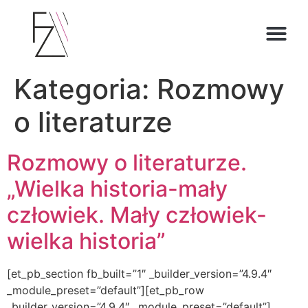
O ZOFII
Kategoria:
Rozmowy
o literaturze
Rozmowy o literaturze.
„Wielka historia-mały
człowiek. Mały człowiek-
wielka historia”
[et_pb_section fb_built=”1″ _builder_version=”4.9.4″
_module_preset=”default”][et_pb_row
_builder_version=”4.9.4″ _module_preset=”default”]